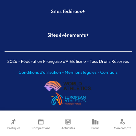
+
Sites fédéraux
SI-FFA
CALORG
+
Sites événements
Plateforme Formation
Meeting de Paris
Meeting de Paris indoor
MAIF Ekiden de Paris
2026
- Fédération Française d'Athlétisme - Tous Droits Réservés
Conditions d'utilisation -
Mentions légales -
Contacts
Pratiques
Compétitions
Actualités
Bilans
Mon compte