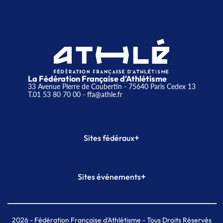
La Fédération Française d'Athlétisme
33 Avenue Pierre de Coubertin - 75640 Paris Cedex 13
T.01 53 80 70 00
- ffa@athle.fr
+
Sites fédéraux
SI-FFA
CALORG
+
Sites événements
Plateforme Formation
Meeting de Paris
Meeting de Paris indoor
MAIF Ekiden de Paris
2026
- Fédération Française d'Athlétisme - Tous Droits Réservés