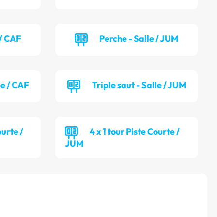
 / CAF
Perche - Salle / JUM
le / CAF
Triple saut - Salle / JUM
ourte /
4 x 1 tour Piste Courte /
JUM