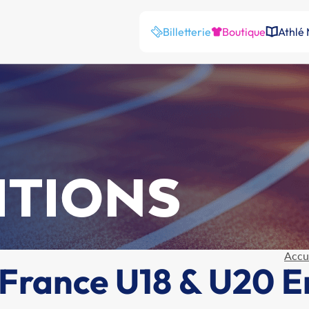
Billetterie
Boutique
Athlé
ITIONS
Accu
rance U18 & U20 En