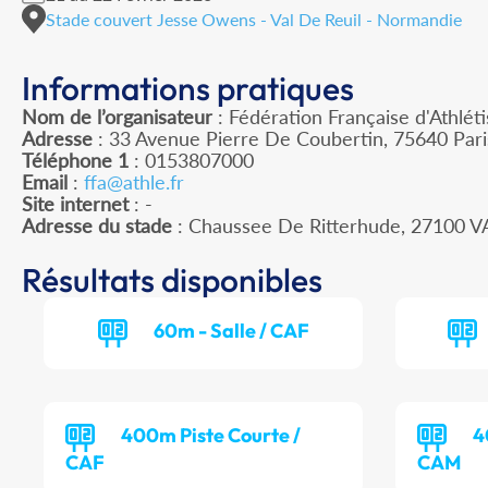
Stade couvert Jesse Owens - Val De Reuil - Normandie
Informations pratiques
Nom de l’organisateur
: Fédération Française d'Athlét
Adresse
: 33 Avenue Pierre De Coubertin, 75640 Par
Téléphone 1
: 0153807000
Email
:
ffa@athle.fr
Site internet
: -
Adresse du stade
: Chaussee De Ritterhude, 27100 V
Résultats disponibles
60m - Salle / CAF
400m Piste Courte /
4
CAF
CAM