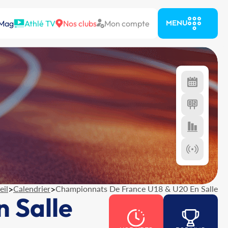
 Mag
Athlé TV
Nos clubs
Mon compte
MENU
eil
>
Calendrier
>
Championnats De France U18 & U20 En Salle
 Salle