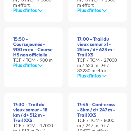
m effort
m effort
Plus d'infos
Plus d'infos
15:50 -
17:00 - Trail du
Coursejeunes -
vieux semur xl -
900 m ea - Course
25km / d+ 623 m -
HS non officielle
Trail XS
TCF / TCM - 900 m
TCF / TCM - 27000
Plus d'infos
m / 623 m D+ /
33230 m effort
Plus d'infos
17:30 - Trail du
17:45 - Cani-cross
vieux semur - 18
- 8km / d+ 247 m -
km / d+ 512 m -
Trail XXS
Trail XXS
TCF / TCM - 8000
TCF / TCM - 17000
m / 247 m D+ /
m / 512 m D+ /
10470 m effort