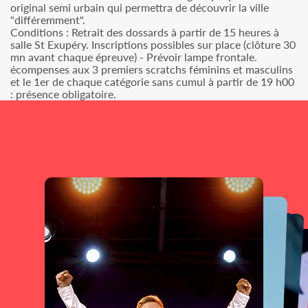
original semi urbain qui permettra de découvrir la ville
"différemment".
Conditions : Retrait des dossards à partir de 15 heures à
salle St Exupéry. Inscriptions possibles sur place (clôture 30
mn avant chaque épreuve) - Prévoir lampe frontale.
écompenses aux 3 premiers scratchs féminins et masculins
et le 1er de chaque catégorie sans cumul à partir de 19 h00
: présence obligatoire.