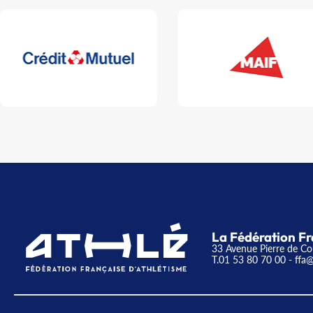
La Fédération Fr
33 Avenue Pierre de Co
T.01 53 80 70 00
- ffa@