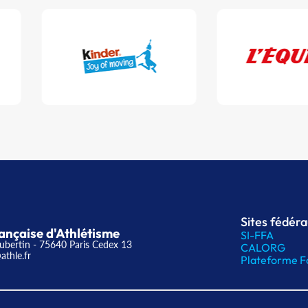
Sites fédér
ançaise d'Athlétisme
SI-FFA
ubertin - 75640 Paris Cedex 13
CALORG
athle.fr
Plateforme F