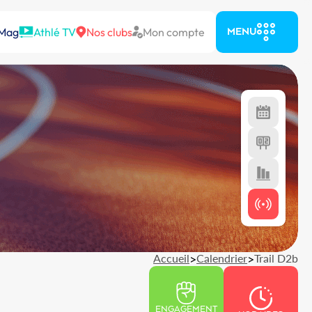
 Mag
Athlé TV
Nos clubs
Mon compte
MENU
Accueil
>
Calendrier
>
Trail D2b
ENGAGEMENT