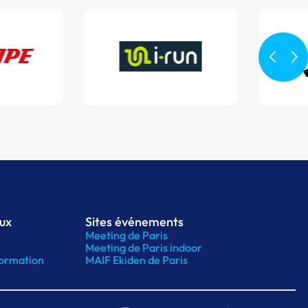
aux
Sites événements
Meeting de Paris
Meeting de Paris indoor
ormation
MAIF Ekiden de Paris