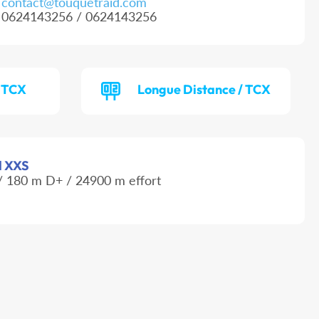
contact@touquetraid.com
0624143256 / 0624143256
/ TCX
Longue Distance / TCX
il XXS
 180 m D+ / 24900 m effort