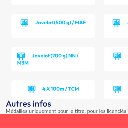
Javelot (500 g) / MAF
Javelot (700 g) NN /
M3M
4 X 100m / TCM
Autres infos
Médailles uniquement pour le titre, pour les licenciés 