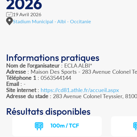
2026
19 Avril 2026
Stadium Municipal - Albi - Occitanie
Informations pratiques
Nom de l’organisateur
: ECLA ALBI*
Adresse
: Maison Des Sports - 283 Avenue Colonel Tey
Téléphone 1
: 0563544144
Email
: -
Site internet
:
https://cd81.athle.fr/accueil.aspx
Adresse du stade
: 283 Avenue Colonel Teyssier, 810
Résultats disponibles
100m / TCF