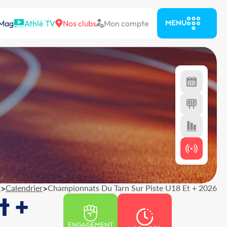
 Mag
Athlé TV
Nos clubs
Mon compte
MENU
l
>
Calendrier
>
Championnats Du Tarn Sur Piste U18 Et + 2026
t +
ENGAGEMENT