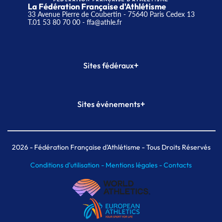
La Fédération Française d'Athlétisme
33 Avenue Pierre de Coubertin - 75640 Paris Cedex 13
T.01 53 80 70 00
- ffa@athle.fr
+
Sites fédéraux
SI-FFA
CALORG
+
Sites événements
Plateforme Formation
Meeting de Paris
Meeting de Paris indoor
MAIF Ekiden de Paris
2026
- Fédération Française d'Athlétisme - Tous Droits Réservés
Conditions d'utilisation -
Mentions légales -
Contacts