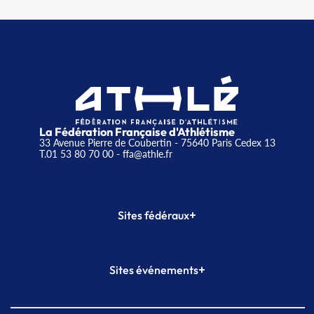
La Fédération Française d'Athlétisme
33 Avenue Pierre de Coubertin - 75640 Paris Cedex 13
T.01 53 80 70 00
- ffa@athle.fr
+
Sites fédéraux
SI-FFA
CALORG
+
Sites événements
Plateforme Formation
Meeting de Paris
Meeting de Paris indoor