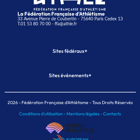
La Fédération Française d'Athlétisme
33 Avenue Pierre de Coubertin - 75640 Paris Cedex 13
T.01 53 80 70 00
- ffa@athle.fr
+
Sites fédéraux
SI-FFA
CALORG
+
Sites événements
Plateforme Formation
Meeting de Paris
Meeting de Paris indoor
MAIF Ekiden de Paris
2026
- Fédération Française d'Athlétisme - Tous Droits Réservés
Conditions d'utilisation -
Mentions légales -
Contacts