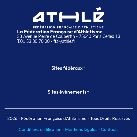
La Fédération Française d'Athlétisme
33 Avenue Pierre de Coubertin - 75640 Paris Cedex 13
T.01 53 80 70 00
- ffa@athle.fr
+
Sites fédéraux
SI-FFA
CALORG
+
Sites événements
Plateforme Formation
Meeting de Paris
Meeting de Paris indoor
MAIF Ekiden de Paris
2026
- Fédération Française d'Athlétisme - Tous Droits Réservés
Conditions d'utilisation -
Mentions légales -
Contacts