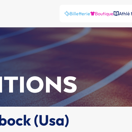
Billetterie
Boutique
Athlé
ITIONS
bock (Usa)