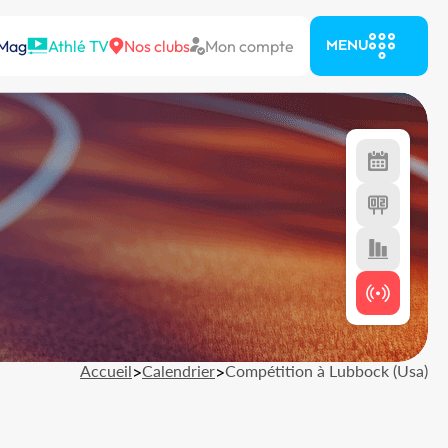
 Mag
Athlé TV
Nos clubs
Mon compte
MENU
Accueil
>
Calendrier
>
Compétition à Lubbock (Usa)