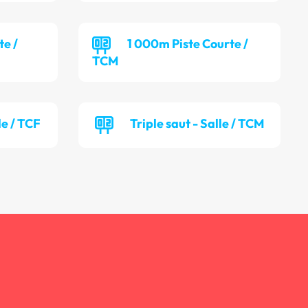
te /
1 000m Piste Courte /
TCM
le / TCF
Triple saut - Salle / TCM