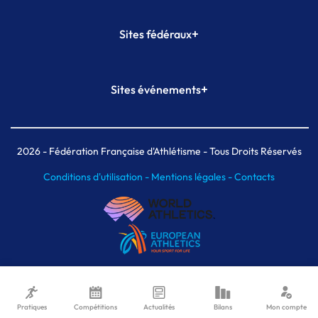
+
Sites fédéraux
SI-FFA
CALORG
+
Sites événements
Plateforme Formation
Meeting de Paris
Meeting de Paris indoor
MAIF Ekiden de Paris
2026
- Fédération Française d'Athlétisme - Tous Droits Réservés
Conditions d'utilisation -
Mentions légales -
Contacts
Pratiques
Compétitions
Actualités
Bilans
Mon compte