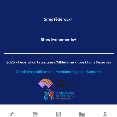
+
Sites fédéraux
SI-FFA
CALORG
+
Sites événements
Plateforme Formation
Meeting de Paris
Meeting de Paris indoor
MAIF Ekiden de Paris
2026
- Fédération Française d'Athlétisme - Tous Droits Réservés
Conditions d'utilisation -
Mentions légales -
Contacts