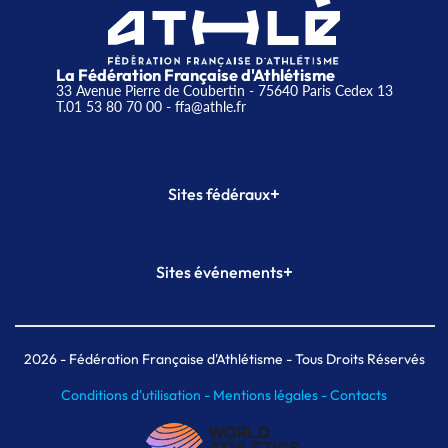
La Fédération Française d'Athlétisme
33 Avenue Pierre de Coubertin - 75640 Paris Cedex 13
T.01 53 80 70 00
- ffa@athle.fr
+
Sites fédéraux
SI-FFA
CALORG
+
Sites événements
Plateforme Formation
Meeting de Paris
Meeting de Paris indoor
MAIF Ekiden de Paris
2026
- Fédération Française d'Athlétisme - Tous Droits Réservés
Conditions d'utilisation -
Mentions légales -
Contacts