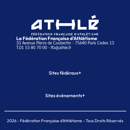
La Fédération Française d'Athlétisme
33 Avenue Pierre de Coubertin - 75640 Paris Cedex 13
T.01 53 80 70 00
- ffa@athle.fr
+
Sites fédéraux
SI-FFA
CALORG
+
Sites événements
Plateforme Formation
Meeting de Paris
Meeting de Paris indoor
MAIF Ekiden de Paris
2026
- Fédération Française d'Athlétisme - Tous Droits Réservés