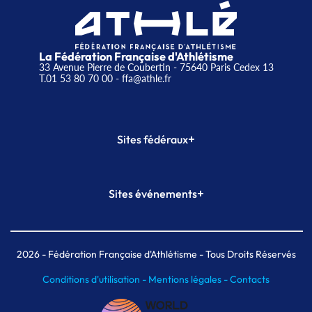
La Fédération Française d'Athlétisme
33 Avenue Pierre de Coubertin - 75640 Paris Cedex 13
T.01 53 80 70 00
- ffa@athle.fr
+
Sites fédéraux
SI-FFA
CALORG
+
Sites événements
Plateforme Formation
Meeting de Paris
Meeting de Paris indoor
MAIF Ekiden de Paris
2026
- Fédération Française d'Athlétisme - Tous Droits Réservés
Conditions d'utilisation -
Mentions légales -
Contacts