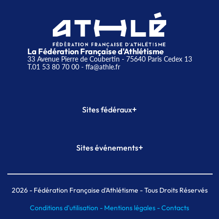
La Fédération Française d'Athlétisme
33 Avenue Pierre de Coubertin - 75640 Paris Cedex 13
T.01 53 80 70 00
- ffa@athle.fr
+
Sites fédéraux
SI-FFA
CALORG
+
Sites événements
Plateforme Formation
Meeting de Paris
Meeting de Paris indoor
MAIF Ekiden de Paris
2026
- Fédération Française d'Athlétisme - Tous Droits Réservés
Conditions d'utilisation -
Mentions légales -
Contacts