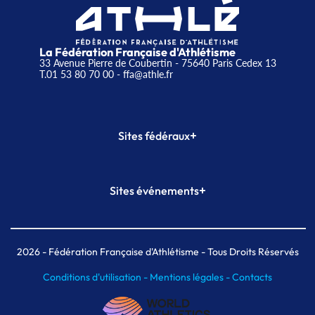
La Fédération Française d'Athlétisme
33 Avenue Pierre de Coubertin - 75640 Paris Cedex 13
T.01 53 80 70 00
- ffa@athle.fr
+
Sites fédéraux
SI-FFA
CALORG
+
Sites événements
Plateforme Formation
Meeting de Paris
Meeting de Paris indoor
MAIF Ekiden de Paris
2026
- Fédération Française d'Athlétisme - Tous Droits Réservés
Conditions d'utilisation -
Mentions légales -
Contacts