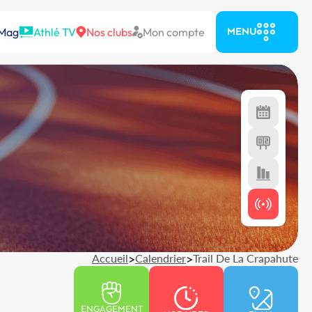
 Mag
Athlé TV
Nos clubs
Mon compte
MENU
Accueil
>
Calendrier
>
Trail De La Crapahute
ENGAGEMENT