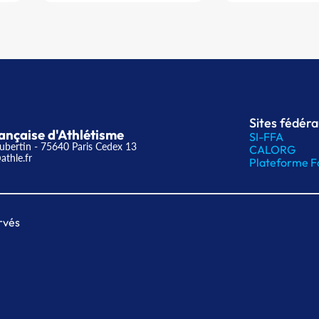
Sites fédér
ançaise d'Athlétisme
SI-FFA
ubertin - 75640 Paris Cedex 13
CALORG
athle.fr
Plateforme F
rvés