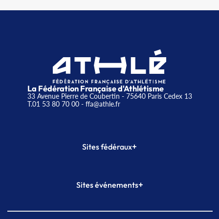
La Fédération Française d'Athlétisme
33 Avenue Pierre de Coubertin - 75640 Paris Cedex 13
T.01 53 80 70 00
- ffa@athle.fr
+
Sites fédéraux
SI-FFA
CALORG
+
Sites événements
Plateforme Formation
Meeting de Paris
Meeting de Paris indoor