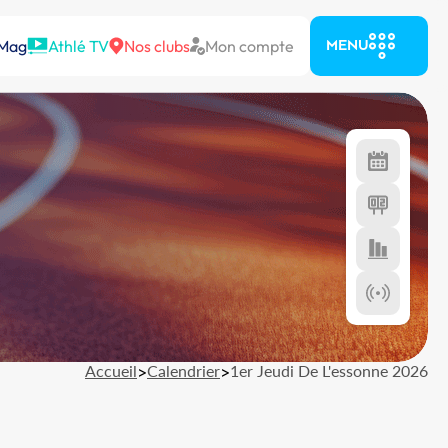
 Mag
Athlé TV
Nos clubs
Mon compte
MENU
Accueil
>
Calendrier
>
1er Jeudi De L'essonne 2026