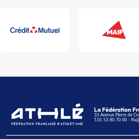
La Fédération Fr
33 Avenue Pierre de Co
T.01 53 80 70 00
- ffa@