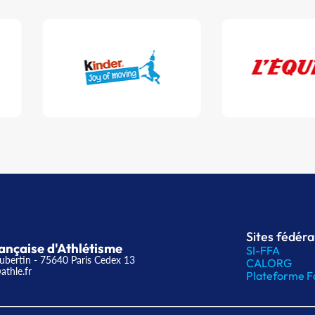
Sites fédér
ançaise d'Athlétisme
SI-FFA
ubertin - 75640 Paris Cedex 13
CALORG
athle.fr
Plateforme F