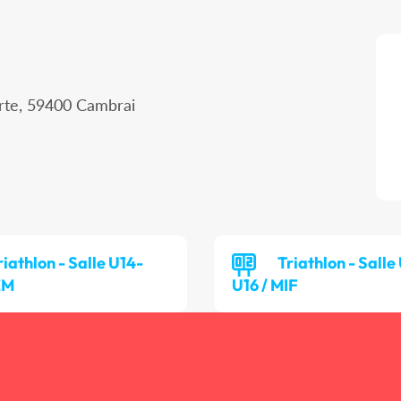
erte, 59400 Cambrai
riathlon - Salle U14-
Triathlon - Salle
EM
U16 / MIF