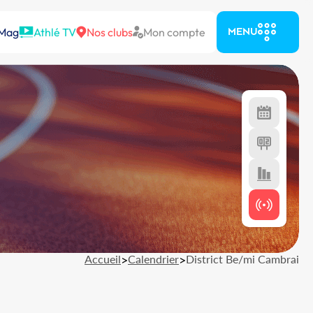
 Mag
Athlé TV
Nos clubs
Mon compte
MENU
Accueil
>
Calendrier
>
District Be/mi Cambrai