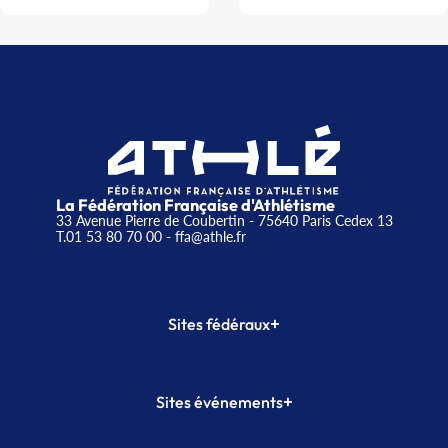
La Fédération Française d'Athlétisme
33 Avenue Pierre de Coubertin - 75640 Paris Cedex 13
T.01 53 80 70 00
- ffa@athle.fr
+
Sites fédéraux
SI-FFA
CALORG
+
Sites événements
Plateforme Formation
Meeting de Paris