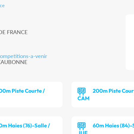
nce
 DE FRANCE
competitions-a-venir
00 EAUBONNE
00m Piste Courte /
200m Piste Cour
CAM
0m Haies (76)-Salle /
60m Haies (84)-S
JUF