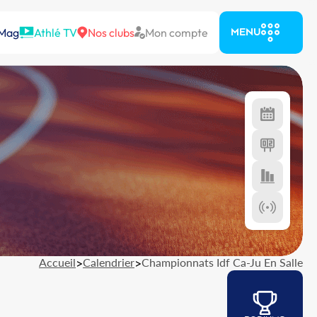
 Mag
Athlé TV
Nos clubs
Mon compte
MENU
Accueil
>
Calendrier
>
Championnats Idf Ca-Ju En Salle