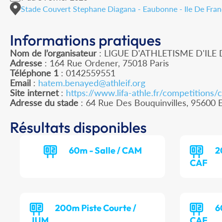
Stade Couvert Stephane Diagana - Eaubonne - Ile De Fra
Informations pratiques
Nom de l’organisateur
: LIGUE D'ATHLETISME D'ILE
Adresse
: 164 Rue Ordener, 75018 Paris
Téléphone 1
: 0142559551
Email
:
hatem.benayed@athleif.org
Site internet
:
https://www.lifa-athle.fr/competitions/
Adresse du stade
: 64 Rue Des Bouquinvilles, 956
Résultats disponibles
60m - Salle / CAM
2
CAF
200m Piste Courte /
6
JUM
CAF