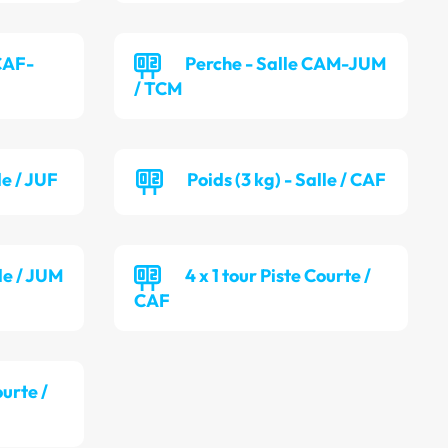
CAF-
Perche - Salle CAM-JUM
/ TCM
le / JUF
Poids (3 kg) - Salle / CAF
lle / JUM
4 x 1 tour Piste Courte /
CAF
ourte /