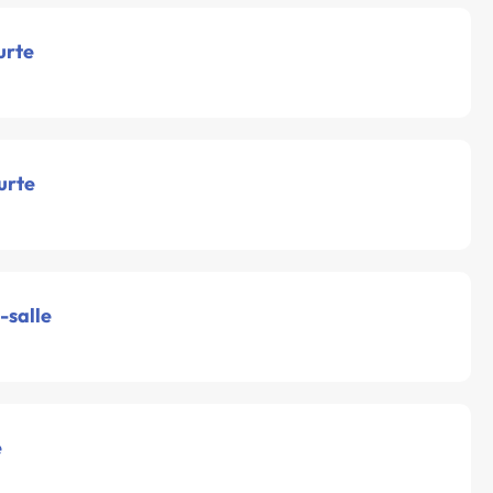
urte
urte
-salle
e