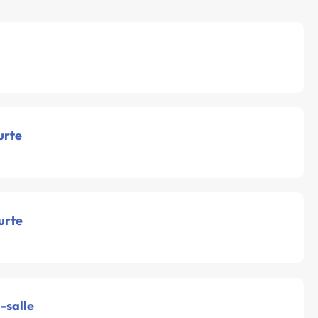
urte
urte
-salle