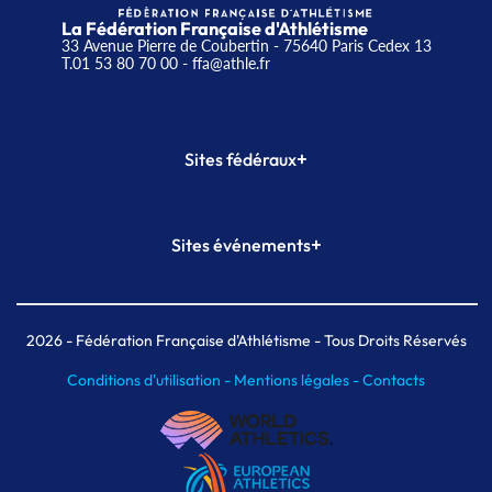
La Fédération Française d'Athlétisme
33 Avenue Pierre de Coubertin - 75640 Paris Cedex 13
T.01 53 80 70 00
- ffa@athle.fr
+
Sites fédéraux
SI-FFA
CALORG
+
Sites événements
Plateforme Formation
Meeting de Paris
Meeting de Paris indoor
MAIF Ekiden de Paris
2026
- Fédération Française d'Athlétisme - Tous Droits Réservés
Conditions d'utilisation -
Mentions légales -
Contacts