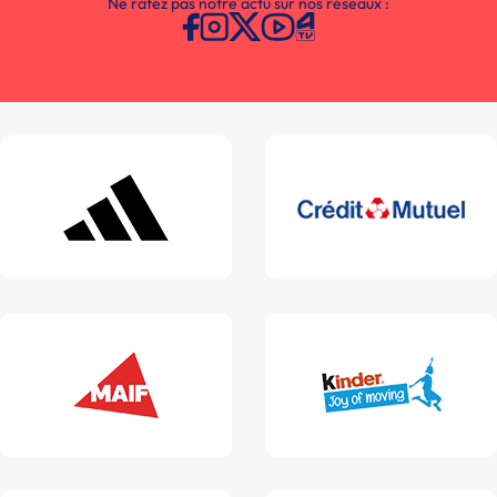
Ne ratez pas notre actu sur nos réseaux :