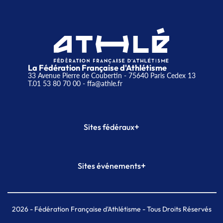
La Fédération Française d'Athlétisme
33 Avenue Pierre de Coubertin - 75640 Paris Cedex 13
T.01 53 80 70 00
- ffa@athle.fr
+
Sites fédéraux
SI-FFA
CALORG
+
Sites événements
Plateforme Formation
Meeting de Paris
Meeting de Paris indoor
MAIF Ekiden de Paris
2026
- Fédération Française d'Athlétisme - Tous Droits Réservés