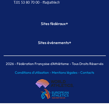
T.01 53 80 70 00
- ffa@athle.fr
+
Sites fédéraux
SI-FFA
CALORG
+
Sites événements
Plateforme Formation
Meeting de Paris
Meeting de Paris indoor
MAIF Ekiden de Paris
2026
- Fédération Française d'Athlétisme - Tous Droits Réservés
Conditions d'utilisation -
Mentions légales -
Contacts