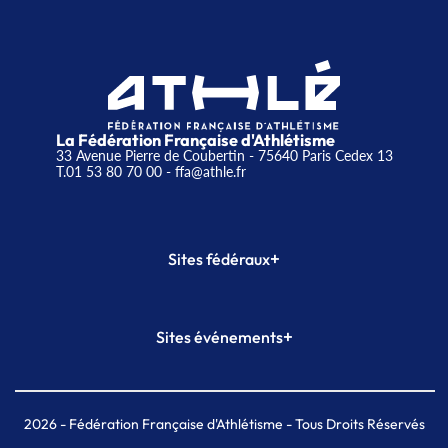
La Fédération Française d'Athlétisme
33 Avenue Pierre de Coubertin - 75640 Paris Cedex 13
T.01 53 80 70 00
- ffa@athle.fr
+
Sites fédéraux
SI-FFA
CALORG
+
Sites événements
Plateforme Formation
Meeting de Paris
Meeting de Paris indoor
MAIF Ekiden de Paris
2026
- Fédération Française d'Athlétisme - Tous Droits Réservés