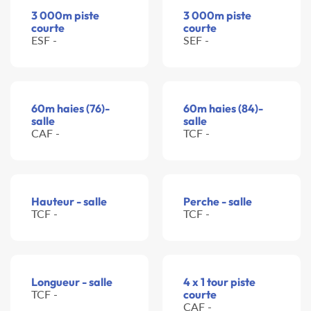
3 000m piste
3 000m piste
courte
courte
ESF -
SEF -
60m haies (76)-
60m haies (84)-
salle
salle
CAF -
TCF -
Hauteur - salle
Perche - salle
TCF -
TCF -
Longueur - salle
4 x 1 tour piste
TCF -
courte
CAF -