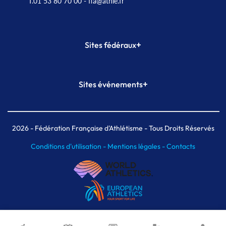
T.01 53 80 70 00
- ffa@athle.fr
+
Sites fédéraux
SI-FFA
CALORG
+
Sites événements
Plateforme Formation
Meeting de Paris
Meeting de Paris indoor
MAIF Ekiden de Paris
2026
- Fédération Française d'Athlétisme - Tous Droits Réservés
Conditions d'utilisation -
Mentions légales -
Contacts