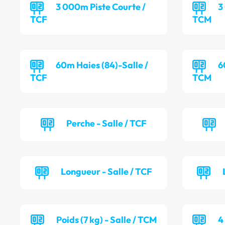
3 000m Piste Courte /
3
TCF
TCM
60m Haies (84)-Salle /
6
TCF
TCM
Perche - Salle / TCF
Longueur - Salle / TCF
Poids (7 kg) - Salle / TCM
4