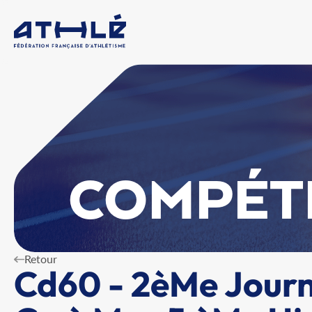
COMPÉT
Retour
Cd60 - 2èMe Journ