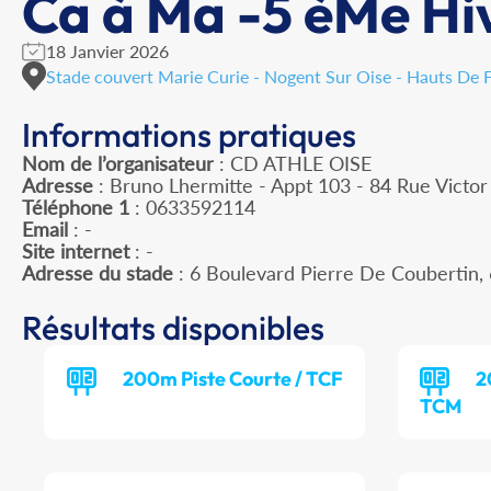
Ca à Ma -5 èMe Hi
18 Janvier 2026
Stade couvert Marie Curie - Nogent Sur Oise - Hauts De 
Informations pratiques
Nom de l’organisateur
: CD ATHLE OISE
Adresse
: Bruno Lhermitte - Appt 103 - 84 Rue Victo
Téléphone 1
: 0633592114
Email
: -
Site internet
: -
Adresse du stade
: 6 Boulevard Pierre De Couberti
Résultats disponibles
200m Piste Courte / TCF
2
TCM