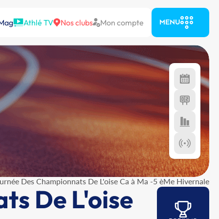
 Mag
Athlé TV
Nos clubs
Mon compte
MENU
urnée Des Championnats De L'oise Ca à Ma -5 èMe Hivernale
s De L'oise