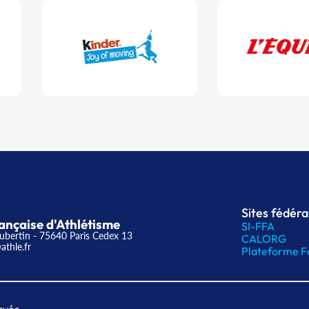
Sites fédér
ançaise d'Athlétisme
SI-FFA
ubertin - 75640 Paris Cedex 13
CALORG
athle.fr
Plateforme F
rvés