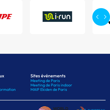
aux
Sites événements
Meeting de Paris
Meeting de Paris indoor
ormation
MAIF Ekiden de Paris