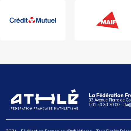
La Fédération Fr
33 Avenue Pierre de Co
T.01 53 80 70 00
- ffa@
2026
- Fédération Française d'Athlétisme - Tous Droits Rése