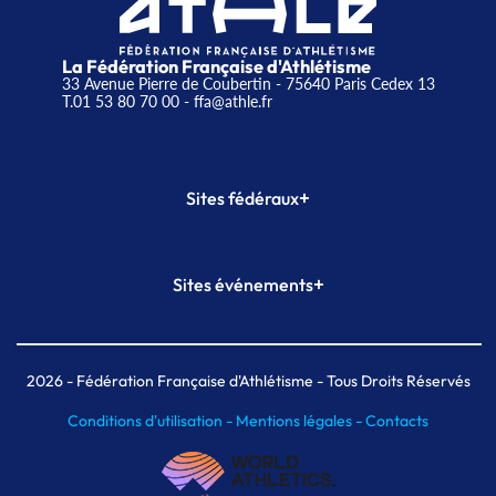
La Fédération Française d'Athlétisme
33 Avenue Pierre de Coubertin - 75640 Paris Cedex 13
T.01 53 80 70 00
- ffa@athle.fr
+
Sites fédéraux
SI-FFA
CALORG
+
Sites événements
Plateforme Formation
Meeting de Paris
Meeting de Paris indoor
MAIF Ekiden de Paris
2026
- Fédération Française d'Athlétisme - Tous Droits Réservés
Conditions d'utilisation -
Mentions légales -
Contacts