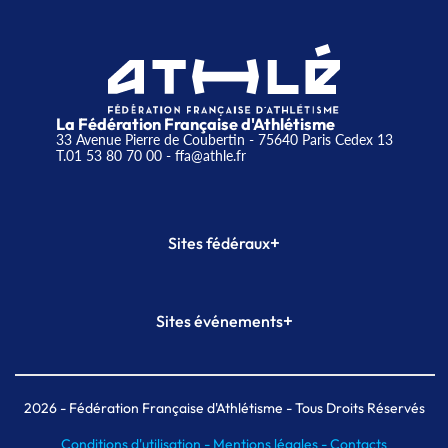
La Fédération Française d'Athlétisme
33 Avenue Pierre de Coubertin - 75640 Paris Cedex 13
T.01 53 80 70 00
- ffa@athle.fr
+
Sites fédéraux
SI-FFA
CALORG
+
Sites événements
Plateforme Formation
Meeting de Paris
Meeting de Paris indoor
MAIF Ekiden de Paris
2026
- Fédération Française d'Athlétisme - Tous Droits Réservés
Conditions d'utilisation -
Mentions légales -
Contacts