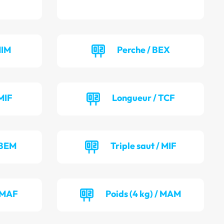
MIM
Perche / BEX
MIF
Longueur / TCF
 BEM
Triple saut / MIF
/ MAF
Poids (4 kg) / MAM