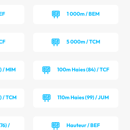
EF
1 000m / BEM
TCF
5 000m / TCM
) / MIM
100m Haies (84) / TCF
) / TCM
110m Haies (99) / JUM
6) /
Hauteur / BEF