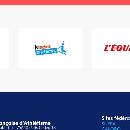
Sites fédér
ançaise d'Athlétisme
SI-FFA
ubertin - 75640 Paris Cedex 13
CALORG