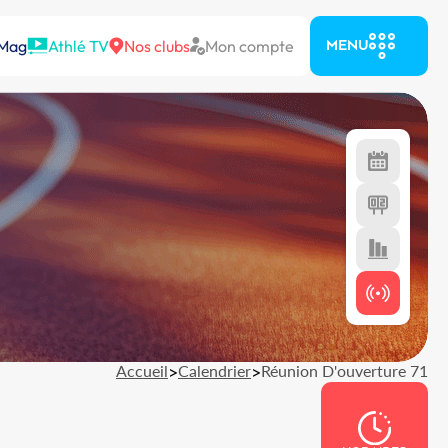
 Mag
Athlé TV
Nos clubs
Mon compte
MENU
Accueil
>
Calendrier
>
Réunion D'ouverture 71