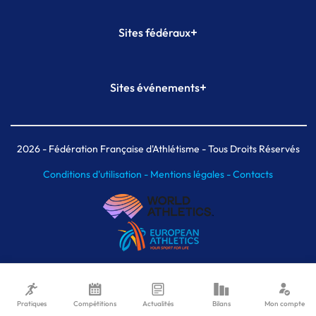
+
Sites fédéraux
SI-FFA
CALORG
+
Sites événements
Plateforme Formation
Meeting de Paris
Meeting de Paris indoor
MAIF Ekiden de Paris
2026
- Fédération Française d'Athlétisme - Tous Droits Réservés
Conditions d'utilisation -
Mentions légales -
Contacts
Pratiques
Compétitions
Actualités
Bilans
Mon compte