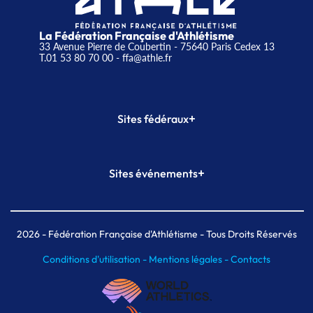
La Fédération Française d'Athlétisme
33 Avenue Pierre de Coubertin - 75640 Paris Cedex 13
T.01 53 80 70 00
- ffa@athle.fr
+
Sites fédéraux
SI-FFA
CALORG
+
Sites événements
Plateforme Formation
Meeting de Paris
Meeting de Paris indoor
MAIF Ekiden de Paris
2026
- Fédération Française d'Athlétisme - Tous Droits Réservés
Conditions d'utilisation -
Mentions légales -
Contacts