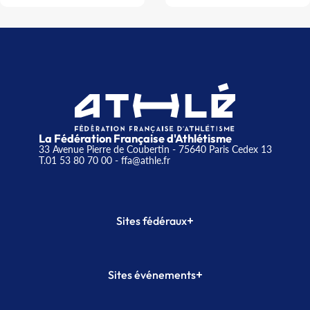
La Fédération Française d'Athlétisme
33 Avenue Pierre de Coubertin - 75640 Paris Cedex 13
T.01 53 80 70 00
- ffa@athle.fr
+
Sites fédéraux
SI-FFA
CALORG
+
Sites événements
Plateforme Formation
Meeting de Paris