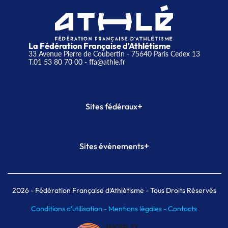
La Fédération Française d'Athlétisme
33 Avenue Pierre de Coubertin - 75640 Paris Cedex 13
T.01 53 80 70 00
- ffa@athle.fr
+
Sites fédéraux
SI-FFA
CALORG
+
Sites événements
Plateforme Formation
Meeting de Paris
Meeting de Paris indoor
MAIF Ekiden de Paris
2026
- Fédération Française d'Athlétisme - Tous Droits Réservés
Conditions d'utilisation -
Mentions légales -
Contacts