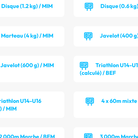
Disque (1.2 kg) / MIM
Disque (0.6 kg)
Marteau (4 kg) / MIM
Javelot (400 g
Javelot (600 g) / MIM
Triathlon U14-U
(calculé) / BEF
riathlon U14-U16
4 x 60m mixte
) / MIM
2 000m Marche / BEM
3 000m Marche