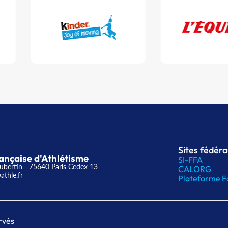
Sites fédér
ançaise d'Athlétisme
SI-FFA
ubertin - 75640 Paris Cedex 13
CALORG
athle.fr
Plateforme F
rvés