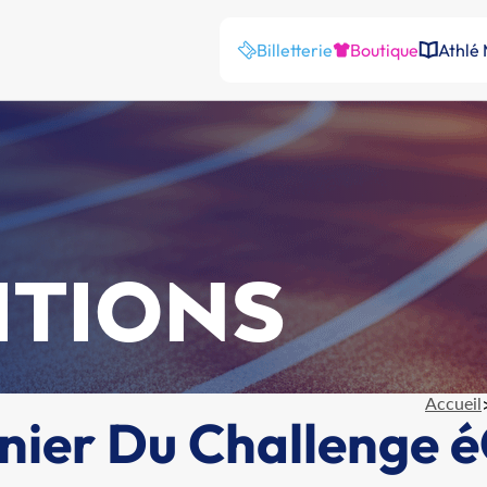
Billetterie
Boutique
Athlé
ITIONS
Accueil
nier Du Challenge é