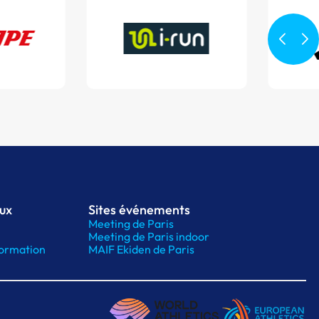
aux
Sites événements
Meeting de Paris
Meeting de Paris indoor
ormation
MAIF Ekiden de Paris