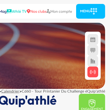
 Mag
Athlé TV
Nos clubs
Mon compte
MENU
>
Calendrier
>
Cd60 - Tour Printanier Du Challenge éQuip'athlé
Quip'athlé
ENGAGEMENT