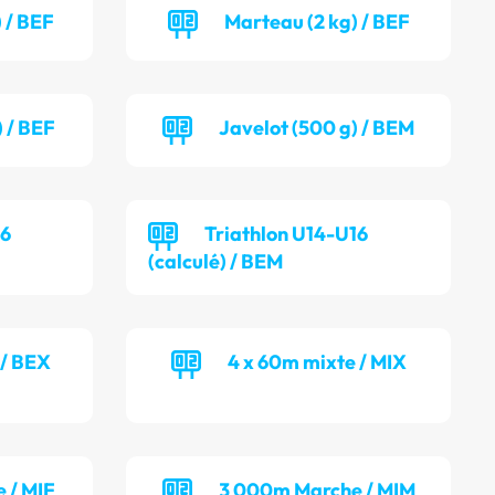
 / BEF
Marteau (2 kg) / BEF
) / BEF
Javelot (500 g) / BEM
16
Triathlon U14-U16
(calculé) / BEM
 / BEX
4 x 60m mixte / MIX
 / MIF
3 000m Marche / MIM