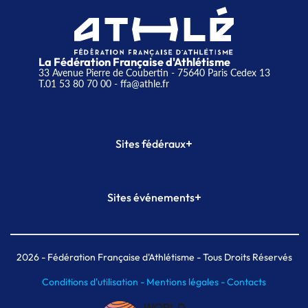
La Fédération Française d'Athlétisme
33 Avenue Pierre de Coubertin - 75640 Paris Cedex 13
T.01 53 80 70 00
- ffa@athle.fr
+
Sites fédéraux
SI-FFA
CALORG
+
Sites événements
Plateforme Formation
Meeting de Paris
Meeting de Paris indoor
MAIF Ekiden de Paris
2026
- Fédération Française d'Athlétisme - Tous Droits Réservés
Conditions d'utilisation -
Mentions légales -
Contacts