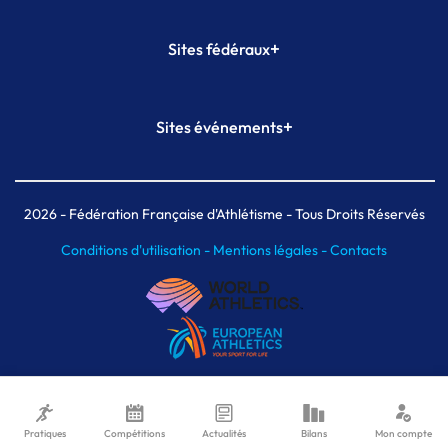
+
Sites fédéraux
SI-FFA
CALORG
+
Sites événements
Plateforme Formation
Meeting de Paris
Meeting de Paris indoor
MAIF Ekiden de Paris
2026
- Fédération Française d'Athlétisme - Tous Droits Réservés
Conditions d'utilisation -
Mentions légales -
Contacts
Pratiques
Compétitions
Actualités
Bilans
Mon compte