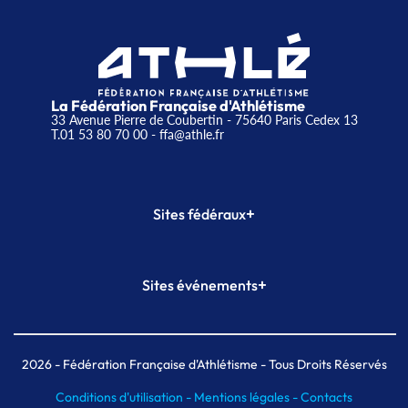
La Fédération Française d'Athlétisme
33 Avenue Pierre de Coubertin - 75640 Paris Cedex 13
T.01 53 80 70 00
- ffa@athle.fr
+
Sites fédéraux
SI-FFA
CALORG
+
Sites événements
Plateforme Formation
Meeting de Paris
Meeting de Paris indoor
MAIF Ekiden de Paris
2026
- Fédération Française d'Athlétisme - Tous Droits Réservés
Conditions d'utilisation -
Mentions légales -
Contacts