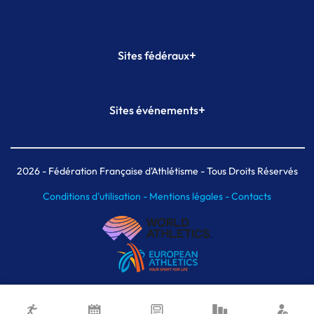
+
Sites fédéraux
SI-FFA
CALORG
+
Sites événements
Plateforme Formation
Meeting de Paris
Meeting de Paris indoor
MAIF Ekiden de Paris
2026
- Fédération Française d'Athlétisme - Tous Droits Réservés
Conditions d'utilisation -
Mentions légales -
Contacts