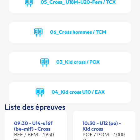
05_Cross_ U18M-U20-Fem / TCX
06_Cross hommes / TCM
03_Kid cross / POX
04_Kid cross U10 / EAX
Liste des épreuves
09:30 - U14-u16f
10:30 - U12 (po) -
(be-mif) - Cross
Kid cross
BEF / BEM - 1950
POF / POM - 1000
m
m