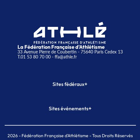
La Fédération Française d'Athlétisme
33 Avenue Pierre de Coubertin - 75640 Paris Cedex 13
T.01 53 80 70 00
- ffa@athle.fr
+
Sites fédéraux
SI-FFA
CALORG
+
Sites événements
Plateforme Formation
Meeting de Paris
Meeting de Paris indoor
MAIF Ekiden de Paris
2026
- Fédération Française d'Athlétisme - Tous Droits Réservés