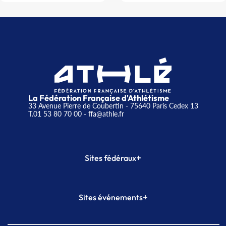
La Fédération Française d'Athlétisme
33 Avenue Pierre de Coubertin - 75640 Paris Cedex 13
T.01 53 80 70 00
- ffa@athle.fr
+
Sites fédéraux
SI-FFA
CALORG
+
Sites événements
Plateforme Formation
Meeting de Paris