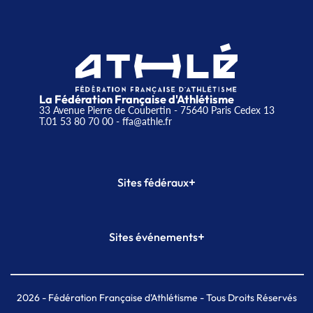
La Fédération Française d'Athlétisme
33 Avenue Pierre de Coubertin - 75640 Paris Cedex 13
T.01 53 80 70 00
- ffa@athle.fr
+
Sites fédéraux
SI-FFA
CALORG
+
Sites événements
Plateforme Formation
Meeting de Paris
Meeting de Paris indoor
MAIF Ekiden de Paris
2026
- Fédération Française d'Athlétisme - Tous Droits Réservés