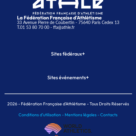
La Fédération Française d'Athlétisme
33 Avenue Pierre de Coubertin - 75640 Paris Cedex 13
T.01 53 80 70 00
- ffa@athle.fr
+
Sites fédéraux
SI-FFA
CALORG
+
Sites événements
Plateforme Formation
Meeting de Paris
Meeting de Paris indoor
MAIF Ekiden de Paris
2026
- Fédération Française d'Athlétisme - Tous Droits Réservés
Conditions d'utilisation -
Mentions légales -
Contacts