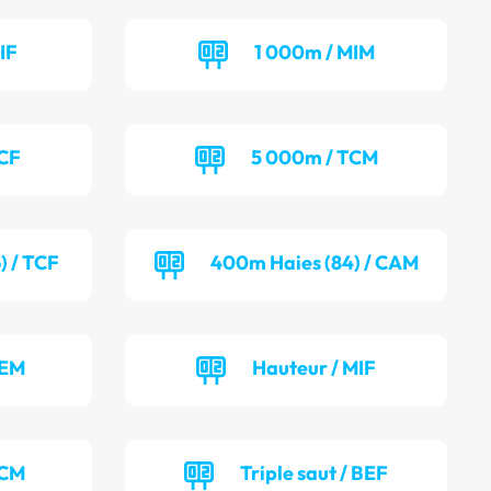
IF
1 000m / MIM
TCF
5 000m / TCM
) / TCF
400m Haies (84) / CAM
BEM
Hauteur / MIF
TCM
Triple saut / BEF