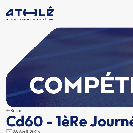
COMPÉT
Retour
Cd60 - 1èRe Journ
26 Avril 2026