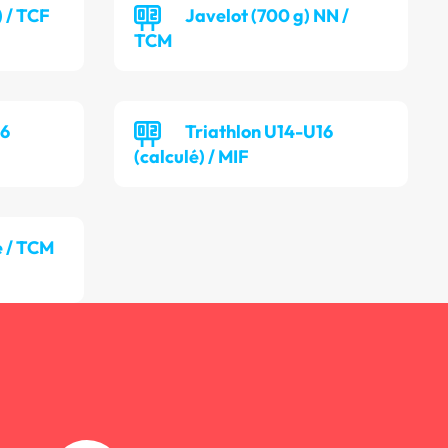
) / TCF
Javelot (700 g) NN /
TCM
16
Triathlon U14-U16
(calculé) / MIF
 / TCM