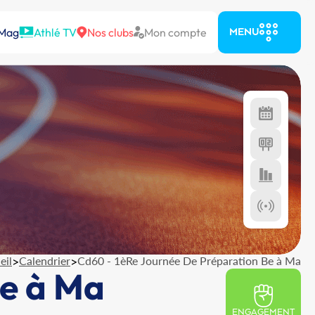
 Mag
Athlé TV
Nos clubs
Mon compte
MENU
eil
>
Calendrier
>
Cd60 - 1èRe Journée De Préparation Be à Ma
Be à Ma
ENGAGEMENT