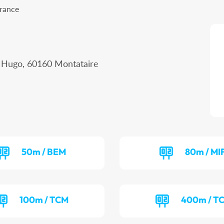
France
r Hugo, 60160 Montataire
50m / BEM
80m / MI
100m / TCM
400m / T