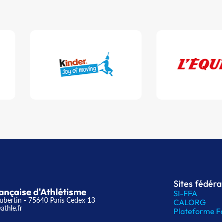
Sites fédér
ançaise d'Athlétisme
SI-FFA
ubertin - 75640 Paris Cedex 13
CALORG
athle.fr
Plateforme F