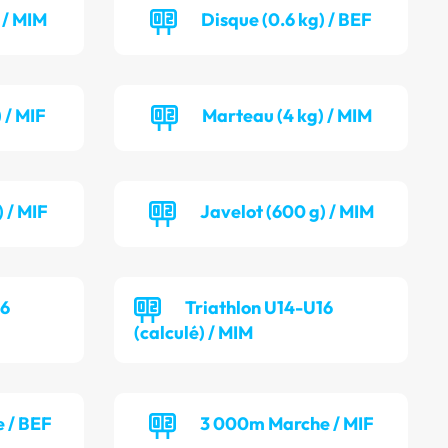
 / MIM
Disque (0.6 kg) / BEF
 / MIF
Marteau (4 kg) / MIM
 / MIF
Javelot (600 g) / MIM
16
Triathlon U14-U16
(calculé) / MIM
 / BEF
3 000m Marche / MIF