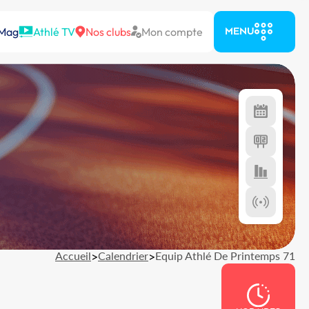
 Mag
Athlé TV
Nos clubs
Mon compte
MENU
Accueil
>
Calendrier
>
Equip Athlé De Printemps 71