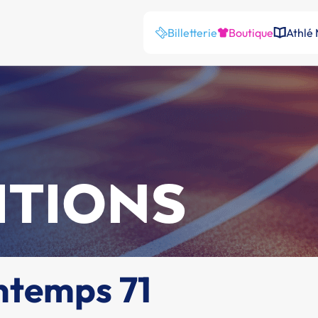
Billetterie
Boutique
Athlé
ITIONS
ntemps 71