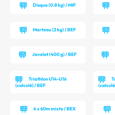
Disque (0.8 kg) / MIF
Marteau (2 kg) / BEF
Javelot (400 g) / BEF
Triathlon U14-U16
T
(calculé) / BEF
(calcul
4 x 60m mixte / BEX