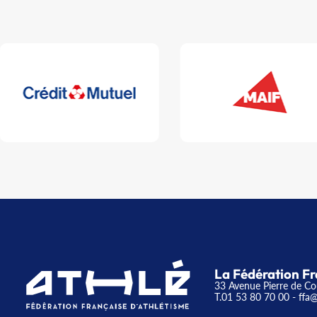
La Fédération Fr
33 Avenue Pierre de Co
T.01 53 80 70 00
- ffa@