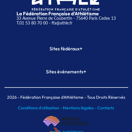
La Fédération Française d'Athlétisme
33 Avenue Pierre de Coubertin - 75640 Paris Cedex 13
T.01 53 80 70 00
- ffa@athle.fr
+
Sites fédéraux
SI-FFA
CALORG
+
Sites événements
Plateforme Formation
Meeting de Paris
Meeting de Paris indoor
MAIF Ekiden de Paris
2026
- Fédération Française d'Athlétisme - Tous Droits Réservés
Conditions d'utilisation -
Mentions légales -
Contacts