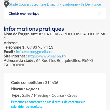
Stade Couvert Stephane Diagana - Eaubonne - Ile De France
Choisir une rubrique
Informations pratiques
Nom de l’organisateur
: EA CERGY PONTOISE ATHLETISME
*
Adresse
: ,
Téléphone 1
: 09 83 95 74 13
Email
:
info.eacpa@gmail.com
Site internet
:
https://www.eacpa.fr/
Adresse du stade
: 64 Rue Des Bouquinvilles, 95600
EAUBONNE
Code compétition
: 314636
Niveau
: Régional
Type
: Salle / Meeting - Course - Cross
Personnes à contacter en cas d'erreur de contenu sur
calendrier ou résultats