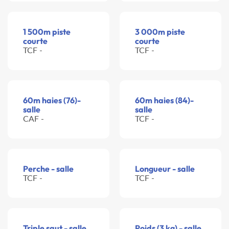
1 500m piste
3 000m piste
courte
courte
TCF -
TCF -
60m haies (76)-
60m haies (84)-
salle
salle
CAF -
TCF -
Perche - salle
Longueur - salle
TCF -
TCF -
Triple saut - salle
Poids (3 kg) - salle