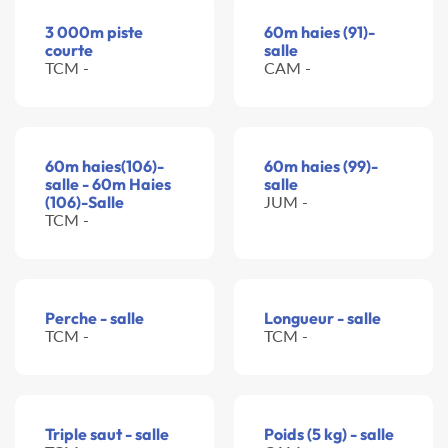
3 000m piste
60m haies (91)-
courte
salle
TCM -
CAM -
60m haies(106)-
60m haies (99)-
salle - 60m Haies
salle
(106)-Salle
JUM -
TCM -
Perche - salle
Longueur - salle
TCM -
TCM -
Triple saut - salle
Poids (5 kg) - salle